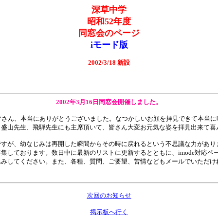
深草中学
昭和52年度
同窓会のページ
iモード版
2002/3/18 新設
2002年3月16日同窓会開催しました。
皆さん、本当にありがとうございました。なつかしいお顔を拝見できて本当に
、盛山先生、飛騨先生にも主席頂いて、皆さん大変お元気な姿を拝見出来て喜
ですが、幼なじみは再開した瞬間からその時に戻れるという不思議な力があり
集しております。数日中に最新のリストに更新するとともに、imode対応
込みしてください。また、各種、質問、ご要望、苦情などもメールでいただけ
次回のお知らせ
掲示板へ行く